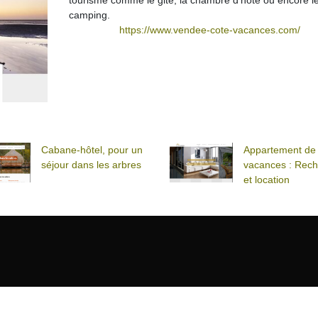
tourisme comme le gite, la chambre d'hote ou encore l
camping.
https://www.vendee-cote-vacances.com/
Cabane-hôtel, pour un
Appartement de
séjour dans les arbres
vacances : Rec
et location