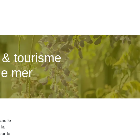
 & tourisme
de mer
ans le
 la
ur le