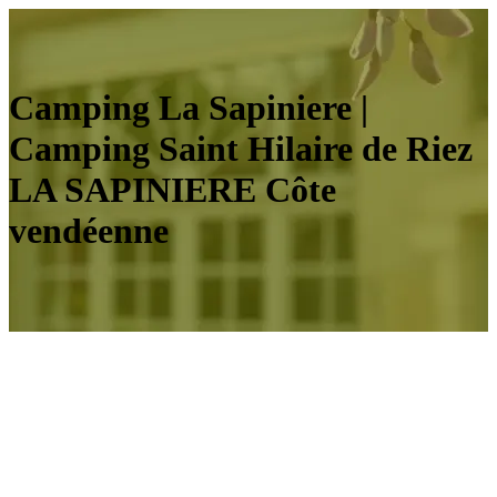
Camping La Sapiniere |
Camping Saint Hilaire de Riez
LA SAPINIERE Côte
vendéenne